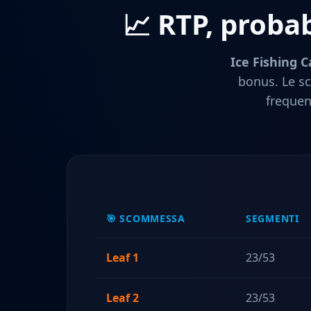
📈 RTP, proba
Ice Fishing C
bonus. Le s
frequen
🎯 SCOMMESSA
SEGMENTI
Leaf 1
23/53
Leaf 2
23/53