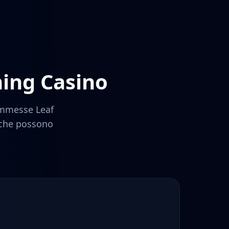
hing Casino
ommesse Leaf
 che possono