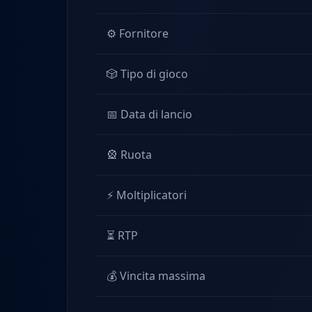
⚙️ Fornitore
🎲 Tipo di gioco
📅 Data di lancio
🎡 Ruota
⚡ Moltiplicatori
⏳ RTP
💰 Vincita massima