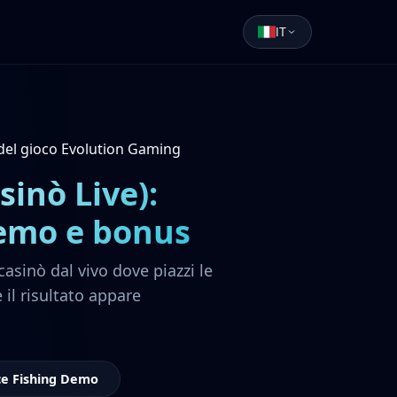
IT
le del gioco Evolution Gaming
sinò Live):
emo e bonus
casinò dal vivo dove piazzi le
 il risultato appare
Ice Fishing Demo