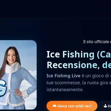
Il sito ufficia
Ice Fishing (Ca
Recensione, d
Ice Fishing Live
è un gioco di 
tue scommesse, la ruota gira e
istantaneamente.
🎮 Gioca con soldi veri
🕹️ 